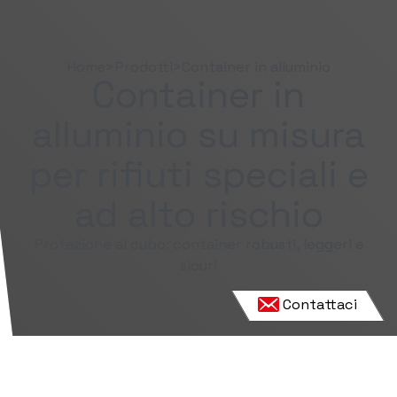
Home
>
Prodotti
>
Container in alluminio
Container in
alluminio su misura
per rifiuti speciali e
ad alto rischio
Protezione al cubo: container robusti, leggeri e
sicuri
Contattaci