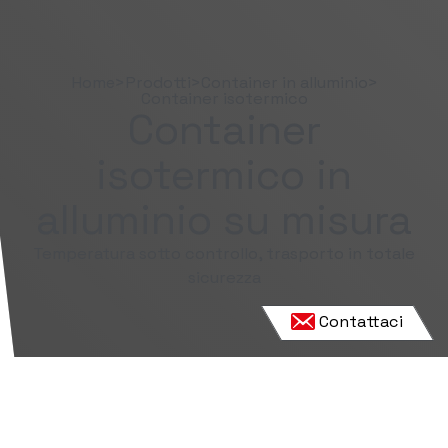
Home
>
Prodotti
>
Container in alluminio
>
Container isotermico
Container
isotermico in
alluminio su misura
Temperatura sotto controllo, trasporto in totale
sicurezza
Contattaci